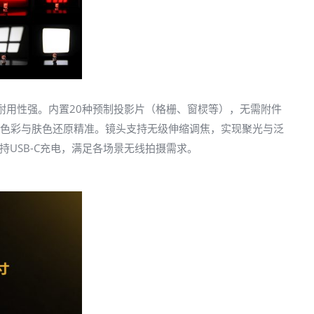
耐用性强。内置20种预制投影片（格栅、窗棂等），无需附件
I≥98，色彩与肤色还原精准。镜头支持无级伸缩调焦，实现聚光与泛
持USB-C充电，满足各场景无线拍摄需求。