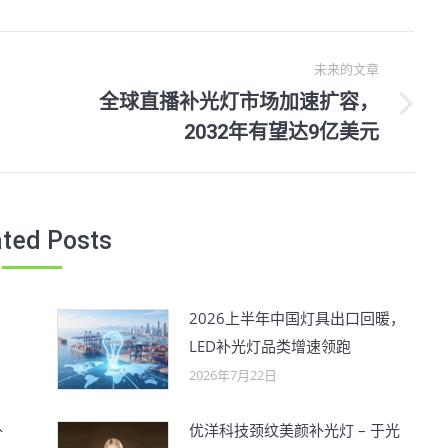
未来的文章
全球直播补光灯市场加速扩容，
未
2032年有望达9亿美元
来
的
文
章：
ated Posts
，
2026上半年中国灯具出口回暖，
LED补光灯品类增速领跑
2026年7月22日
补
优洋科技颈纹美颜补光灯 – 于光