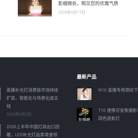
影细微处，照见您的优雅气质
2026年6月17日
最新产品
直播补光灯消费级市场持续
N10 直播专用颈纹
扩容，智能化与场景化成主
线
T10 便携可变焦摄
2026年8月3日
四色造影灯
2026上半年中国灯具出口回
暖，LED补光灯品类增速领