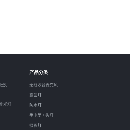
产品分类
下巴灯
无线收音麦克风
露营灯
影补光灯
防水灯
手电筒 / 头灯
摄影灯