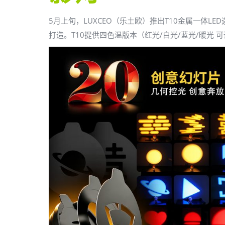
5月上旬，LUXCEO（乐土欧）推出T10金属一体
打造。T10提供四色温版本（红光/白光/蓝光/暖光 