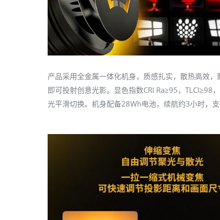
产品采用全金属一体化机身，质感扎实，散热高效，
即可投射创意光影。显色指数CRI Ra≥95，TLC
光平滑切换。机身配备28Wh电池，续航约3小时，支