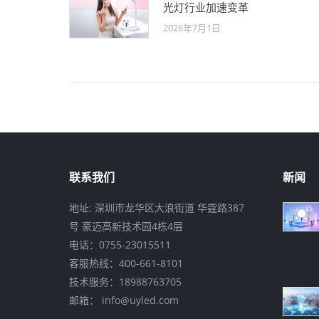
光灯行业加速变革
2026年7月1日
联系我们
新闻
地址: 深圳市龙华区大浪街道 华霆路387
号 豪迈高新技术园4栋4层
电话：0755-23015511
客服热线：400-661-8101
技术服务：18988763705
邮箱： info@uyled.com