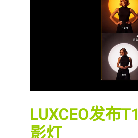
LUXCEO发布T
影灯