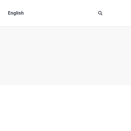
English
Site
search: