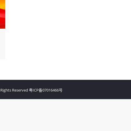
ghts Reserved
粤ICP备07016466号