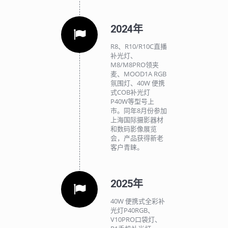
2024年
R8、R10/R10C直播
补光灯、
M8/M8PRO领夹
麦、MOOD1A RGB
氛围灯、40W 便携
式COB补光灯
P40W等型号上
市。同年8月份参加
上海国际摄影器材
和数码影像展览
会，产品获得新老
客户青睐。
2025年
40W 便携式全彩补
光灯P40RGB、
V10PRO口袋灯、