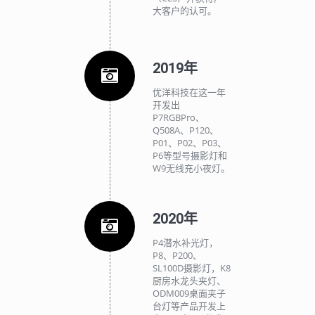
大客户的认可。
2019年
优洋科技在这一年
开发出
P7RGBPro、
Q508A、P120、
P01、P02、P03、
P6等型号摄影灯和
W9无线充小夜灯。
2020年
P4潜水补光灯，
P8、P200、
SL100D摄影灯，K8
厨房水龙头夹灯、
ODM009桌面夹子
台灯等产品开发上