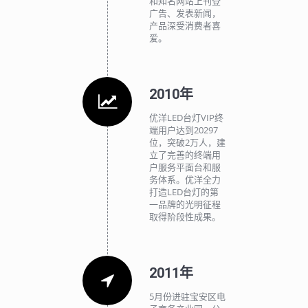
和知名网站上刊登
广告、发表新闻，
产品深受消费者喜
爱。
2010年
优洋LED台灯VIP终
端用户达到20297
位，突破2万人，建
立了完善的终端用
户服务平面台和服
务体系。优洋全力
打造LED台灯的第
一品牌的光明征程
取得阶段性成果。
2011年
5月份进驻宝安区电