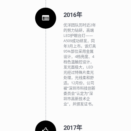
2016年
优洋团队历时近2年
的努力钻研，高端
LED护眼台灯——
A509成功研发，同
年3月上市。该灯具
95%部位采用金属
设计，4档亮度、4
档色温触控设计，
发光面极大，LED
光经过特殊片柔光
处理，光线柔和舒
适。12月份，公司
被“深圳市科技创新
委员会”认定为“深
圳市高新技术企
业”，并颁发证书。
2017年