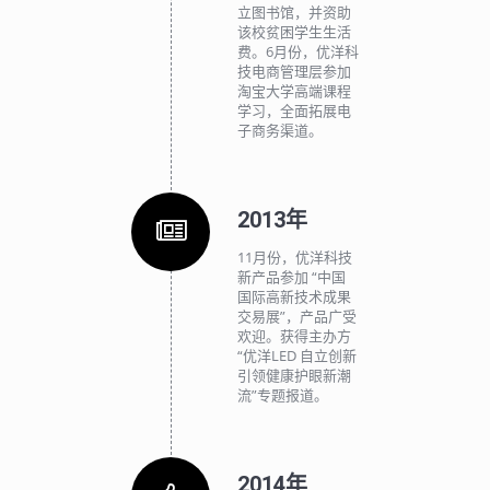
立图书馆，并资助
该校贫困学生生活
费。6月份，优洋科
技电商管理层参加
淘宝大学高端课程
学习，全面拓展电
子商务渠道。
2013年
11月份，优洋科技
新产品参加 “中国
国际高新技术成果
交易展”，产品广受
欢迎。获得主办方
“优洋LED 自立创新
引领健康护眼新潮
流”专题报道。
2014年