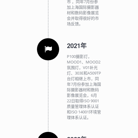
市 ，同年7月份参
加上海国际摄影器
材和数码影像展览
会并取得很好的市
场反馈。
2021年
P100摄影灯，
MOOD1、MOOD2
氛围灯，V01补光
灯、303E和A509TP
台灯相继上市，同
年7月份参加上海国
际摄影器材和数码
影像展览会，6月
22日取得ISO 9001
质量管理体系认证
和ISO 14001环境管
理体系认证。