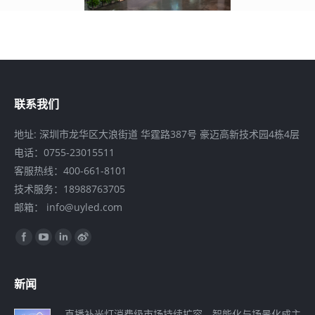
联系我们
地址: 深圳市龙华区大浪街道 华霆路387号 豪迈高新技术园4栋4层
电话：0755-23015511
客服热线：400-661-8101
技术服务：18988763705
邮箱： info@uyled.com
找到我们：
Facebook
YouTube
Linkedin
Weibo
新闻
直播补光灯消费级市场持续扩容，智能化与场景化成主