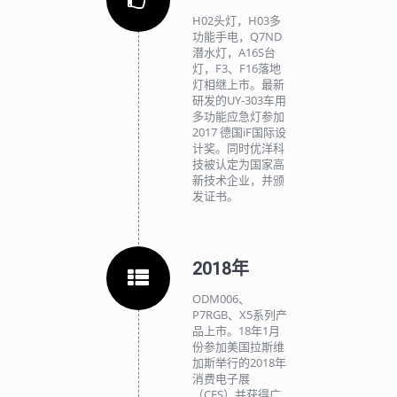
H02头灯，H03多
功能手电，Q7ND
潜水灯，A16S台
灯，F3、F16落地
灯相继上市。最新
研发的UY-303车用
多功能应急灯参加
2017 德国iF国际设
计奖。同时优洋科
技被认定为国家高
新技术企业，并颁
发证书。
2018年
ODM006、
P7RGB、X5系列产
品上市。18年1月
份参加美国拉斯维
加斯举行的2018年
消费电子展
（CES）并获得广