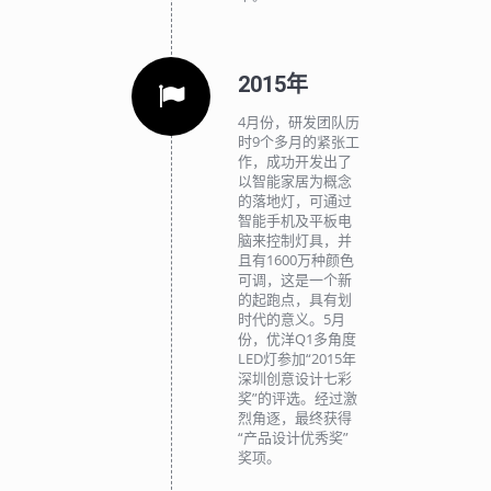
2015年
4月份，研发团队历
时9个多月的紧张工
作，成功开发出了
以智能家居为概念
的落地灯，可通过
智能手机及平板电
脑来控制灯具，并
且有1600万种颜色
可调，这是一个新
的起跑点，具有划
时代的意义。5月
份，优洋Q1多角度
LED灯参加“2015年
深圳创意设计七彩
奖”的评选。经过激
烈角逐，最终获得
“产品设计优秀奖”
奖项。