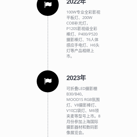
2022年
100W专业全彩影视
平板灯、200W
COB补光灯，
P120S影视级全彩
棒灯、P400/P520
摄影棒灯、T6人体
感应手电灯、H6头
灯等产品相继上
市。
2023年
可折叠LED摄影棚
B30/B40、
MOOD1S RGB氛围
灯、V8摄影棒灯、
V10口袋灯、M6领
夹麦等型号上市。8
月份参加上海国际
摄影器材和数码影
像展览会。