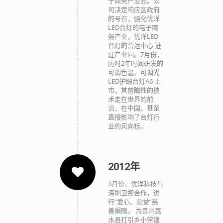
子商务产业园。公
司决定响应区政府
的号召，强化优洋
LED台灯的电子商
务产业，优洋LED
台灯的营运中心 进
驻产业园。7月份，
历时2年时间研发的
可调色温、可调光
LED护眼台灯A6 上
市，其前瞻性的技
术走在世界的前
沿，在中国，甚至
直接影响了台灯行
业的风向标。
2012年
3月份，优洋科技与
深圳卫视合作，进
行“爱心、公益”慈
善捐赠。 为贵州惠
水县打引乡小学建