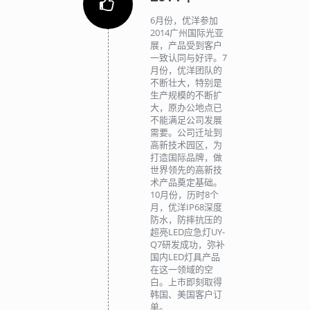
6月份，优洋参加
2014广州国际光亚
展，产品受到客户
一致认同与好评。7
月份，优洋团队的
不断壮大，特别是
生产规模的不断扩
大，原办公地点已
不能满足公司发展
需要。公司迁址到
高新技术园区，为
打造国际品牌，做
世界领先的高新技
术产品奠定基础。
10月份，历时8个
月，优洋IP68深度
防水，防摔抗压的
超亮LED应急灯UY-
Q7研发成功，弥补
国内LED灯具产品
在这一领域的空
白。上市即刻取得
韩国、美国客户订
单。