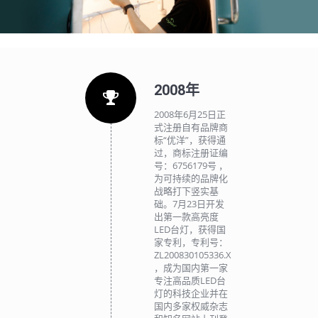
2008年
2008年6月25日正
式注册自有品牌商
标“优洋”，获得通
过，商标注册证编
号：6756179号 ，
为可持续的品牌化
战略打下竖实基
础。7月23日开发
出第一款高亮度
LED台灯，获得国
家专利，专利号：
ZL200830105336.X
，成为国内第一家
专注高品质LED台
灯的科技企业并在
国内多家权威杂志