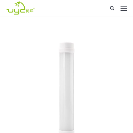
Site
search: