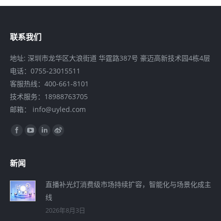
联系我们
地址: 深圳市龙华区大浪街道 华霆路387号 豪迈高新技术园4栋4层
电话：0755-23015511
客服热线：400-661-8101
技术服务：18988763705
邮箱： info@uyled.com
找到我们：
Facebook
YouTube
Linkedin
Weibo
新闻
直播补光灯消费级市场持续扩容，智能化与场景化成主
线
2026年8月3日